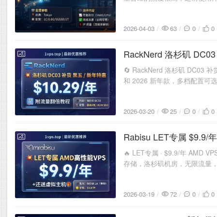
2026-04-03
63
0
0
RackNerd 洛杉矶 D
2026-03-20
🔄 RackNerd 洛杉矶 D
和 2026 新年款，多档配置可
2026-03-20
25
0
0
Rabisu LET专属 $9.
2026-03-19
🔥 LET专属 · $9.9/年 
存储，洛杉矶机房，无限流量，
2026-03-19
72
0
0