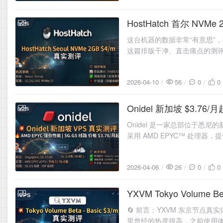
HostHatch 首尔 N
2026-04-10
这台机器的数据非常“有意思”，
这篇排版干净、直击痛点的测评文章
2026-04-10
56
0
0
Onidel 新加坡 $3.76/
2026-04-06
Onidel 是一家总部位于悉
采用 AMD EPYC™ 处理器，
2026-04-06
26
0
0
YXVM Tokyo Volum
2026-04-03
🔄 前言：YXVM 东京节点真实体验 
里曾经的热度很高，之前使用