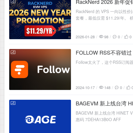
RackNerd 2026 新
2026-01-28
RackNerd 的 VPS 一向以性
套餐，最低仅需 $11.29/
2026-01-28
98
0
0
FOLLOW RSS不容错过
2024-10-17
Follow太火了，这个RSS
2024-10-17
148
0
BAGEVM 新上线台湾 HI
2024-09-04
BAGEVM 新上线台湾 HINET VDS 配
惠码 7DEHA13B0O AFF