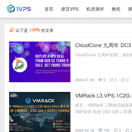
首页
便宜VPS
机房测评
教程
1VPS
以下是
的文章
CloudCone 九周年 
2026-07-29
CloudCone 九周年促销，洛
2026-07-29
5
0
0
VMRack L3.VPS.1
2026-04-18
前言：VMRack 三网精品线路真
同时提供 电信 CN2 GIA + 
2026-04-18
135
0