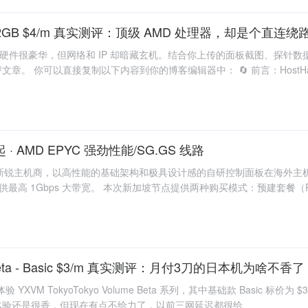
VMe 2GB $4/m 真实测评：顶级 AMD 处理器，却是个直连
硬件很豪华，但网络和 IP 却暗藏玄机。结合你上传的面板截图、探针数据
。 你可以直接复制以下内容到你的博客编辑器中： 🔄 前言：HostHatch
月起 · AMD EPYC 强劲性能/SG.GS 线路
尼的新锐主机商，以高性能的基础架构和极具设计感的自研控制面板在海外主机
提供最高 1Gbps 大带宽。 本次新加坡节点提供两种购买模式：预建套餐（Pa
e Beta - Basic $3/m 真实测评：月付3刀的日本机为啥不香
YXVM TokyoTokyo Volume Beta 系列，其中基础款 Basic 标价为 
体验还是很香，但现在有点不给力了，以前三网延迟都很给