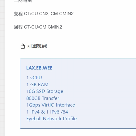
去程 CT/CU CN2, CM CMIN2
回程 CT/CU/CM CMIN2