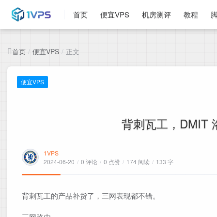
首页
便宜VPS
机房测评
教程
首页
便宜VPS
正文
/
/
便宜VPS
背刺瓦工，DMIT 洛杉
1VPS
2024-06-20
/
0 评论
/
0 点赞
/
174 阅读
/
133 字
背刺瓦工的产品补货了，三网表现都不错。
三网路由