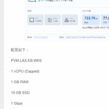
配置如下：
PVM.LAX.EB.WEE
1 vCPU (Capped)
1 GB RAM
10 GB SSD
1 Gbps