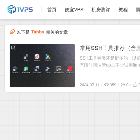
首页
便宜VPS
机房测评
教程
Tabby
以下是
相关的文章
常用SSH工具推荐（含
2024-07-11
SSH工具种类还是挺多的，以前最早
有段时间油管up主不少试用fia
2024-07-11
959
0