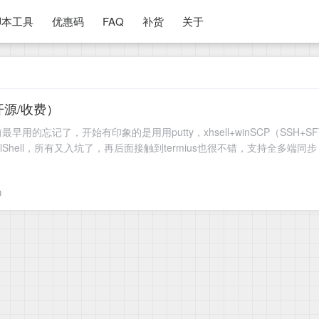
脚本工具
优惠码
FAQ
补货
关于
开源/收费）
用的忘记了，开始有印象的是用用putty，xhsell+winSCP（SSH+S
nlShell，所有又入坑了，再后面接触到termius也很不错，支持全多端同步
0