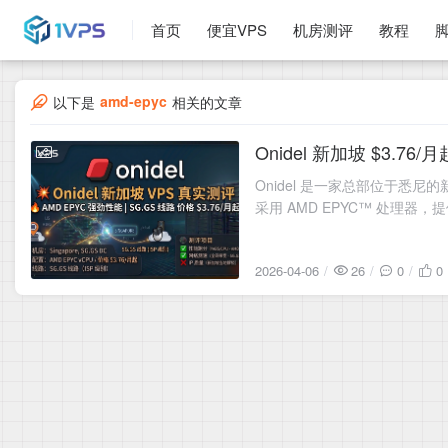
首页
便宜VPS
机房测评
教程
amd-epyc
以下是
相关的文章
Onidel 新加坡 $3.76/
2026-04-06
Onidel 是一家总部位于悉
采用 AMD EPYC™ 处理器，
2026-04-06
26
0
0