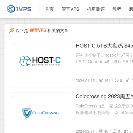
首页
便宜VPS
机房测评
教程
便宜VPS
以下是
相关的文章
HOST-C 5TB大盘鸡 $4
2024-04-15
还有这个帖子，host-c的5T
USD / Quarter, 45 USD / YR 15 
2024-04-15
154
0
Colocrossing 2023
2024-03-31
ColoCrossing是一家
服务器租用/托管等。ColoCro
2024-03-31
46
0
0