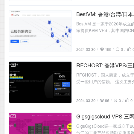
BestVM: 香港/台湾/日本
2024-03-30
BestVM 是一家于2020
家提供KVM VPS，其中国内CN2 
2024-03-30
155
0
RFCHOST: 香港VPS/
2024-03-30
RFCHOST，国人商家，成立
受一些用户的信赖。 这次主要
2024-03-30
96
0
0
Gigsgigscloud VPS
2024-03-29
GigsGigsCloud是一家
他们的主要产品包括独立服务器