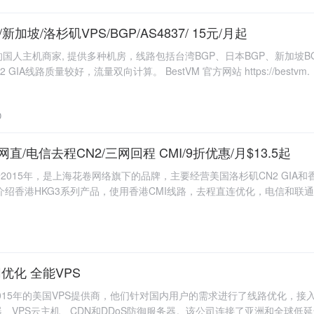
/新加坡/洛杉矶VPS/BGP/AS4837/ 15元/月起
年成立的国人主机商家, 提供多种机房，线路包括台湾BGP、日本BGP、新加
GIA线路质量较好，流量双向计算。 BestVM 官方网站 https://bestvm.
0
三网直/电信去程CN2/三网回程 CMI/9折优惠/月$13.5起
于2015年，是上海花卷网络旗下的品牌，主要经营美国洛杉矶CN2 GI
介绍香港HKG3系列产品，使用香港CMI线路，去程直连优化，电信和联通
 三网优化 全能VPS
成立于2015年的美国VPS提供商，他们针对国内用户的需求进行了线路优化，接入了
、VPS云主机、CDN和DDoS防御服务器。该公司连接了亚洲和全球低