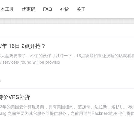
脚本工具
优惠码
FAQ
补货
关于
5/年 16日 2点开抢？
灵车大盘鸡要来了，不怕的伙伴可以冲一下，16点凌晨如果还没睡的话就看看。 第
services/ round will be provisio
0
黑五特价VPS补货
成立于2003年的美国云计算服务商，拥有美国纽约、芝加哥、达拉斯、洛杉
ssing 之前主要为其它服务器提供服务，之前用过的Racknerd也有他们提